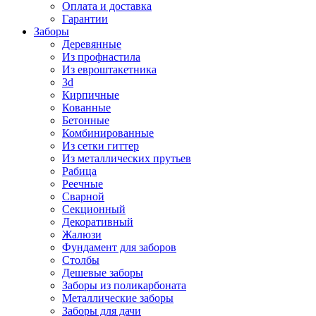
Оплата и доставка
Гарантии
Заборы
Деревянные
Из профнастила
Из евроштакетника
3d
Кирпичные
Кованные
Бетонные
Комбинированные
Из сетки гиттер
Из металлических прутьев
Рабица
Реечные
Сварной
Секционный
Декоративный
Жалюзи
Фундамент для заборов
Столбы
Дешевые заборы
Заборы из поликарбоната
Металлические заборы
Заборы для дачи