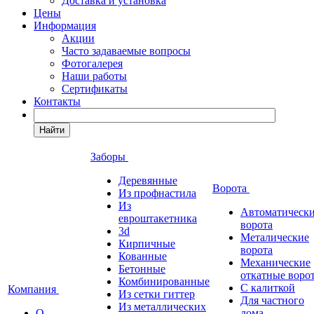
Доставка и установка
Цены
Информация
Акции
Часто задаваемые вопросы
Фотогалерея
Наши работы
Сертификаты
Контакты
Найти
Заборы
Деревянные
Ворота
Из профнастила
Из
Автоматическ
евроштакетника
ворота
3d
Металические
Кирпичные
ворота
Кованные
Механические
Бетонные
откатные воро
Комбинированные
С калиткой
Компания
Из сетки гиттер
Для частного
Из металлических
О
дома