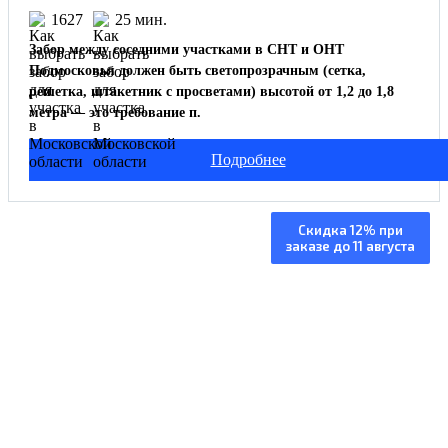
1627
25 мин.
Забор между соседними участками в СНТ и ОНТ
Подмосковья должен быть светопрозрачным (сетка,
решетка, штакетник с просветами) высотой от 1,2 до 1,8
метра — это требование п.
Подробнее
Изготовление и
Скидка 12% при
заказе до 11 августа
установка под ключ
Изготовление от 5 дней, монтаж за 1 день
Работаем по всей МО +250 км от МКАД
Толщина металла указана в договоре
Собственное производство
Бесплатный замер
вызов
замерщика