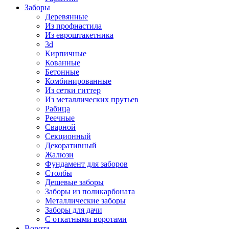
Заборы
Деревянные
Из профнастила
Из евроштакетника
3d
Кирпичные
Кованные
Бетонные
Комбинированные
Из сетки гиттер
Из металлических прутьев
Рабица
Реечные
Сварной
Секционный
Декоративный
Жалюзи
Фундамент для заборов
Столбы
Дешевые заборы
Заборы из поликарбоната
Металлические заборы
Заборы для дачи
С откатными воротами
Ворота