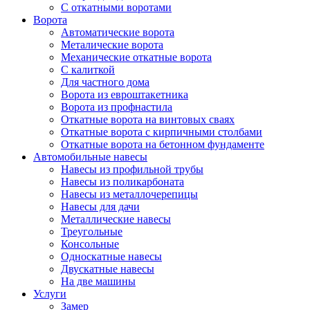
С откатными воротами
Ворота
Автоматические ворота
Металические ворота
Механические откатные ворота
С калиткой
Для частного дома
Ворота из евроштакетника
Ворота из профнастила
Откатные ворота на винтовых сваях
Откатные ворота с кирпичными столбами
Откатные ворота на бетонном фундаменте
Автомобильные навесы
Навесы из профильной трубы
Навесы из поликарбоната
Навесы из металлочерепицы
Навесы для дачи
Металлические навесы
Треугольные
Консольные
Односкатные навесы
Двускатные навесы
На две машины
Услуги
Замер