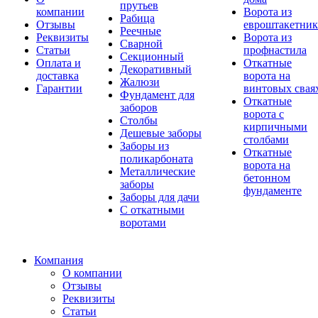
прутьев
компании
Ворота из
Рабица
Отзывы
евроштакетник
Реечные
Реквизиты
Ворота из
Сварной
Статьи
профнастила
Секционный
Оплата и
Откатные
Декоративный
доставка
ворота на
Жалюзи
Гарантии
винтовых свая
Фундамент для
Откатные
заборов
ворота с
Столбы
кирпичными
Дешевые заборы
столбами
Заборы из
Откатные
поликарбоната
ворота на
Металлические
бетонном
заборы
фундаменте
Заборы для дачи
С откатными
воротами
Компания
О компании
Отзывы
Реквизиты
Статьи