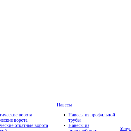
Навесы
тические ворота
Навесы из профильной
ческие ворота
трубы
ческие откатные ворота
Навесы из
Услу
ткой
поликарбоната