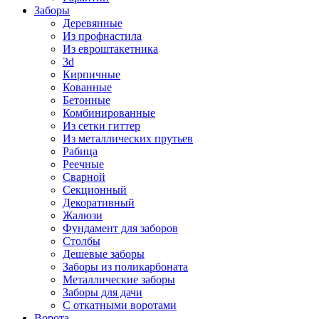
Заборы
Деревянные
Из профнастила
Из евроштакетника
3d
Кирпичные
Кованные
Бетонные
Комбинированные
Из сетки гиттер
Из металлических прутьев
Рабица
Реечные
Сварной
Секционный
Декоративный
Жалюзи
Фундамент для заборов
Столбы
Дешевые заборы
Заборы из поликарбоната
Металлические заборы
Заборы для дачи
С откатными воротами
Ворота